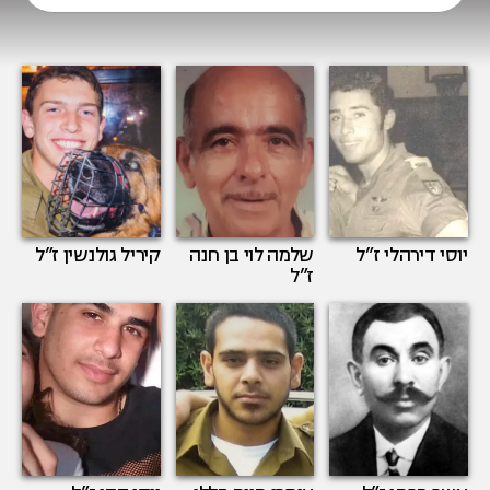
יוסי דירהלי
ז”ל
שלמה לוי בן חנה
קיריל גולנשין
ז”ל
ז”ל