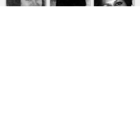
נופר גבאי
ז”ל
אברהם פרנק
ז”ל
מרים שחור
ז”ל
מנחם בורשטיין
דניס בליומין
ז”ל
יעקב לוי ז"ל בן
ז”ל
דינה ואליהו לוי
ז”ל