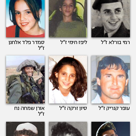
רמי בורלא
ז”ל
ליפז חימי
ז”ל
סמדר פלד אלחנן
ז”ל
עופר קנריק
ז”ל
סיון זרקה
ז”ל
אורן שמחה נח
ז”ל