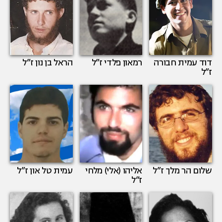
דוד עמית חבורה
רמאון פלדי
ז”ל
הראל בן נון
ז”ל
ז”ל
שלום הר מלך
ז”ל
אליהו (אלי) מלחי
עמית טל און
ז”ל
ז”ל