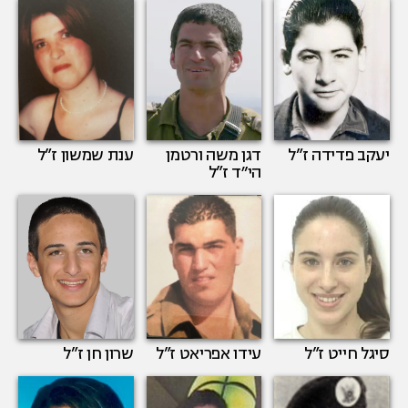
יעקב פדידה
ז”ל
דגן משה ורטמן
ענת שמשון
ז”ל
הי״ד
ז”ל
סיגל חייט
ז”ל
עידו אפריאט
ז”ל
שרון חן
ז”ל